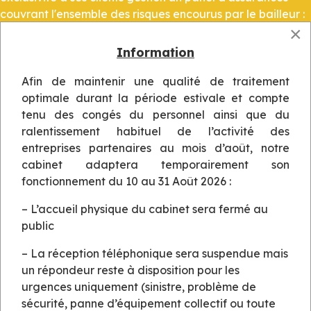
couvrant l'ensemble des risques encourus par le bailleur :
×
• Les loyers et charges impayés
• Les détériorations du locataire dans votre logement
Information
• Les frais de procédure en cas de contentieux avec
votre locataire
Afin de maintenir une qualité de traitement
• La vacance et l'inoccupation de votre bien
optimale durant la période estivale et compte
tenu des congés du personnel ainsi que du
En cas d'impayés, nous nous engageons à une réactivité
ralentissement habituel de l’activité des
immédiate grâce à nos processus de recouvrement et à
entreprises partenaires au mois d’août, notre
un suivi rigoureux de votre dossier auprès de nos
cabinet adaptera temporairement son
partenaires huissiers et avocats
fonctionnement du 10 au 31 Août 2026 :
L'ensemble de vos fonds perçus sont garantis par des
établissements financiers de premier plan.
– L’accueil physique du cabinet sera fermé au
public
– La réception téléphonique sera suspendue mais
un répondeur reste à disposition pour les
urgences uniquement (sinistre, problème de
TREPIER VENTURINI IMMOBILIER
sécurité, panne d’équipement collectif ou toute