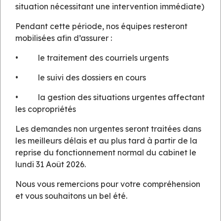
situation nécessitant une intervention immédiate)
163, avenue Louis Pasteur
Pendant cette période, nos équipes resteront
06190 ROQUEBRUNE CAP MARTIN
mobilisées afin d’assurer :
Tél. : 04.92.15.15.23
Mail:
contact@tv-immo.fr
• le traitement des courriels urgents
TREPIER VENTURINI IMMOBILIER NICE
• le suivi des dossiers en cours
• la gestion des situations urgentes affectant
10, rue Delille
les copropriétés
06000 NICE
Tél. : 04.97.20.20.90
Les demandes non urgentes seront traitées dans
Mail:
nice@tv-immo.fr
les meilleurs délais et au plus tard à partir de la
reprise du fonctionnement normal du cabinet le
TREPIER VENTURINI IMMOBILIER CANNES
lundi 31 Août 2026.
Nous vous remercions pour votre compréhension
40, rue de Mimont
et vous souhaitons un bel été.
06400 CANNES
Tél. : 04.92.15.15.27
Mail:
contact@tv-immo.fr